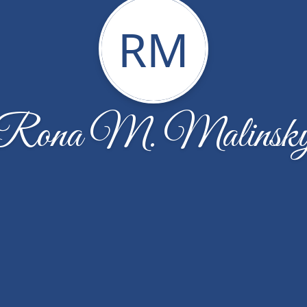
RM
Rona M. Malinsk