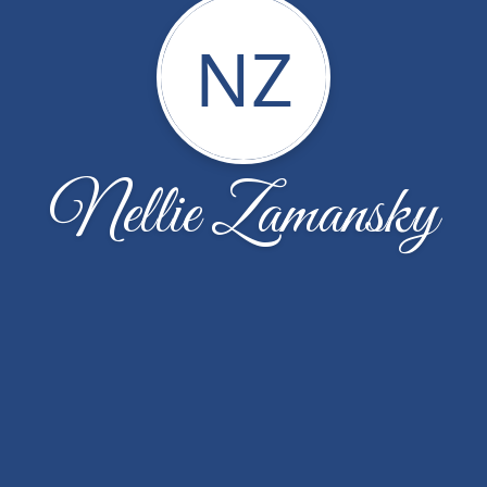
NZ
Nellie Zamansky