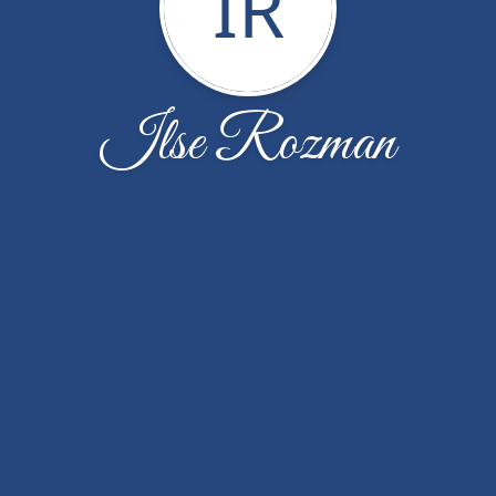
IR
Ilse Rozman