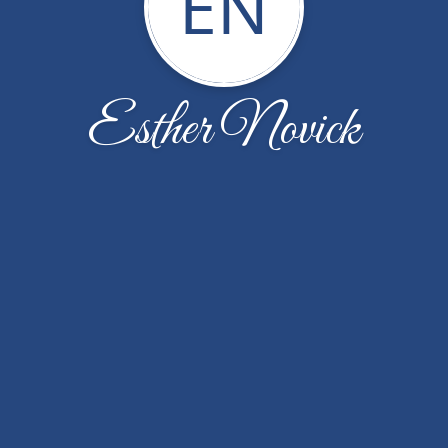
EN
Esther Novick