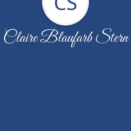
CS
Claire Blaufarb Stern