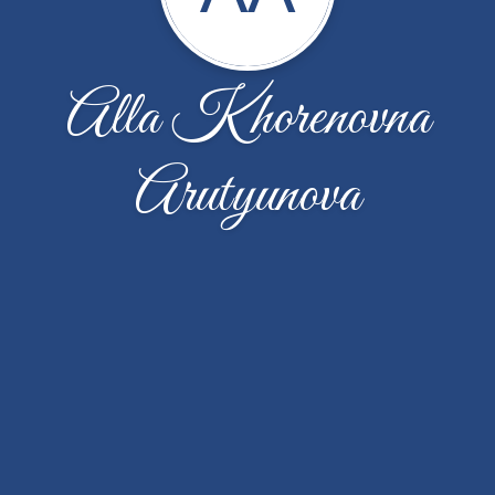
Alla Khorenovna
Arutyunova